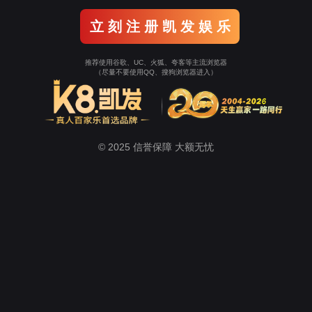
立 刻 注 册 凯 发 娱 乐
推荐使用谷歌、UC、火狐、夸客等主流浏览器
（尽量不要使用QQ、搜狗浏览器进入）
© 2025 信誉保障 大额无忧