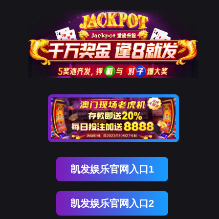
凯发娱乐官网入口1
凯发娱乐官网入口2