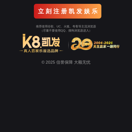
立 刻 注 册 凯 发 娱 乐
推荐使用谷歌、UC、火狐、夸客等主流浏览器
（尽量不要使用QQ、搜狗浏览器进入）
© 2025 信誉保障 大额无忧